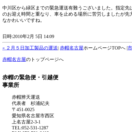
中川区から緑区までの緊急運送有難うございました。指定先
のお迎え時間と重なり、車を止める場所に苦労しましたが先
なかわいいですね。
日時:2010年2月 5日 14:09
« ２月５日加工製品の運送
|
赤帽名古屋
ホームページTOPへ |
市
赤帽名古屋
のトップページへ
赤帽の緊急便・引越便
事業所
赤帽辨天運送
代表者 杉浦紀夫
〒451-0025
愛知県名古屋市西区
上名古屋2-3-1
TEL:052-531-1287