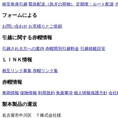
格安単身引越
緊急配送（急ぎの荷物）
定期便・ルート配達
フォームによる
お問い合わせ
お見積りとご依頼
引越に関する赤帽情報
引越される方への案内
赤帽県別引越料金
引越積載目安
ＬＩＮＫ情報
相互リンク募集
赤帽リンク集
赤帽情報
車両情報
保険情報
利用規約
免責事項
個人情報保護方針
会社
製本製品の運送
名古屋市中川区 Ｔ株式会社様