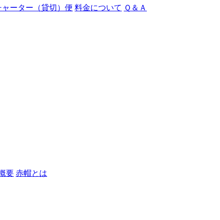
チャーター（貸切）便
料金について
Ｑ＆Ａ
概要
赤帽とは