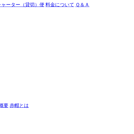
チャーター（貸切）便
料金について
Ｑ＆Ａ
概要
赤帽とは