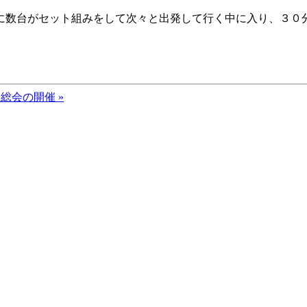
に数台がセット組みをして次々と出発して行く中に入り、３０分
。
総会の開催 »