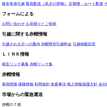
格安単身引越
緊急配送（急ぎの荷物）
定期便・ルート配達
フォームによる
お問い合わせ
お見積りとご依頼
引越に関する赤帽情報
引越される方への案内
赤帽県別引越料金
引越積載目安
ＬＩＮＫ情報
相互リンク募集
赤帽リンク集
赤帽情報
車両情報
保険情報
利用規約
免責事項
個人情報保護方針
会社
市場からの緊急運送
赤帽のＴ様