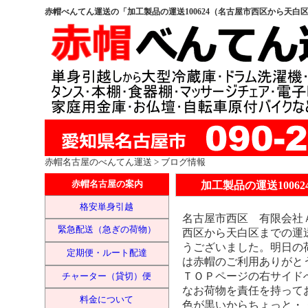
赤帽べんてん運送の「加工製品の運送100624（名古屋市西区から天白
赤帽名古屋
のべんてん運送 > ブログ情報
加工製品の運送100
赤帽名古屋の案内
格安単身引越
名古屋市西区 有限会社
緊急配送（急ぎの荷物）
西区から天白区までの運
うございました。明日の
定期便・ルート配達
は赤帽のご利用ありがと
ＴＯＰページの右サイド
チャーター（貸切）便
なお荷物を責任を持って
料金について
色が黒いからちょっと・