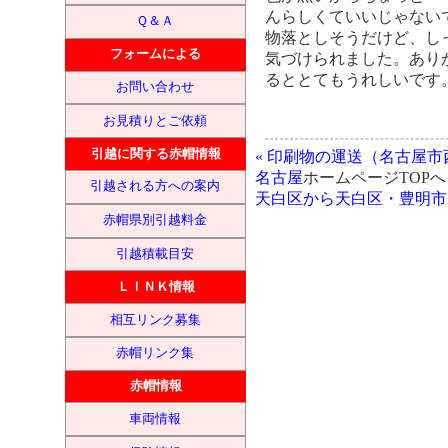
んらしくていいじゃない
Ｑ＆Ａ
物落としそうだけど、し
フォームによる
気づけられました。あり
るととてもうれしいです
お問い合わせ
お見積りとご依頼
引越に関する赤帽情報
« 印刷物の運送（名古屋
名古屋
ホームページTOPへ 
引越される方への案内
天白区から天白区・豊明市）
赤帽県別引越料金
引越積載目安
ＬＩＮＫ情報
相互リンク募集
赤帽リンク集
赤帽情報
車両情報