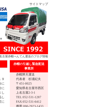
サイトマップ
名古屋
赤帽
べんてん運送のブログ情報
赤帽の引越し緊急配送
事業所
赤帽辨天運送
１９
代表者 杉浦紀夫
分に
〒451-0025
分に
愛知県名古屋市西区
まし
上名古屋2-3-1
品し
TEL:052-531-1287
変に
FAX:052-531-6412
携帯:090-2923-1433