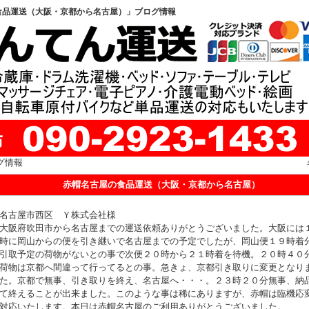
食品運送（大阪・京都から名古屋）」ブログ情報
グ情報
赤帽名古屋の食品運送（大阪・京都から名古屋）
名古屋市西区 Ｙ株式会社様
大阪府吹田市から名古屋までの運送依頼ありがとうございました。大阪には
時に岡山からの便を引き継いで名古屋までの予定でしたが、岡山便１９時着
引取予定の荷物がないとの事で次便２０時から２１時着を待機。２０時４０
荷物は京都へ間違って行ってるとの事。急きょ、京都引き取りに変更となり
た。京都で無事、引き取りを終え、名古屋へ・・・。２３時２０分無事、納
て終えることが出来ました。このような事は稀にありますが、赤帽は臨機応
対応いたします。本日は赤帽名古屋のご利用ありがとうございました。