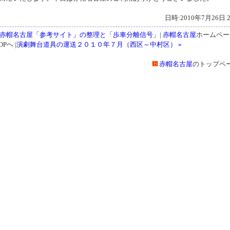
日時:2010年7月26日 2
« 赤帽名古屋「参考サイト」の整理と「歩車分離信号」
|
赤帽名古屋
ホームペー
OPへ |
演劇舞台道具の運送２０１０年７月（西区～中村区） »
赤帽名古屋
のトップペ