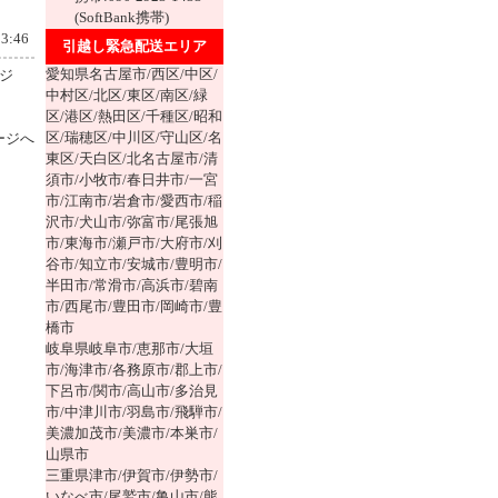
(SoftBank携帯)
3:46
引越し緊急配送エリア
愛知県名古屋市/西区/中区/
ジ
中村区/北区/東区/南区/緑
区/港区/熱田区/千種区/昭和
区/瑞穂区/中川区/守山区/名
ージへ
東区/天白区/北名古屋市/清
須市/小牧市/春日井市/一宮
市/江南市/岩倉市/愛西市/稲
沢市/犬山市/弥富市/尾張旭
市/東海市/瀬戸市/大府市/刈
谷市/知立市/安城市/豊明市/
半田市/常滑市/高浜市/碧南
市/西尾市/豊田市/岡崎市/豊
橋市
岐阜県岐阜市/恵那市/大垣
市/海津市/各務原市/郡上市/
下呂市/関市/高山市/多治見
市/中津川市/羽島市/飛騨市/
美濃加茂市/美濃市/本巣市/
山県市
三重県津市/伊賀市/伊勢市/
いなべ市/尾鷲市/亀山市/熊