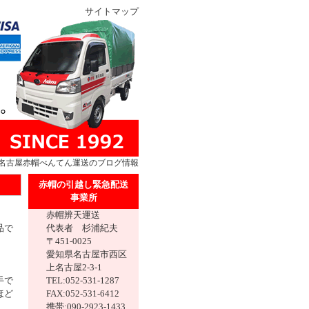
サイトマップ
名古屋
赤帽
べんてん運送のブログ情報
赤帽の引越し緊急配送
事業所
赤帽辨天運送
品で
代表者 杉浦紀夫
〒451-0025
愛知県名古屋市西区
上名古屋2-3-1
手で
TEL:052-531-1287
ほど
FAX:052-531-6412
携帯:090-2923-1433