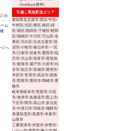
(SoftBank携帯)
引越し緊急配送エリア
2:56
愛知県名古屋市/西区/中区/
中村区/北区/東区/南区/緑
ホーム
区/港区/熱田区/千種区/昭和
穂
区/瑞穂区/中川区/守山区/名
東区/天白区/北名古屋市/清
須市/小牧市/春日井市/一宮
ージへ
市/江南市/岩倉市/愛西市/稲
沢市/犬山市/弥富市/尾張旭
市/東海市/瀬戸市/大府市/刈
谷市/知立市/安城市/豊明市/
半田市/常滑市/高浜市/碧南
市/西尾市/豊田市/岡崎市/豊
橋市
岐阜県岐阜市/恵那市/大垣
市/海津市/各務原市/郡上市/
下呂市/関市/高山市/多治見
市/中津川市/羽島市/飛騨市/
美濃加茂市/美濃市/本巣市/
山県市
三重県津市/伊賀市/伊勢市/
いなべ市/尾鷲市/亀山市/熊