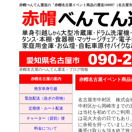
赤帽べんてん運送の「赤帽名古屋イベント商品の運送100807（名古
赤帽名古屋
のべんてん運送 > ブログ情報
赤帽名古屋イベント商品の
赤帽名古屋の案内
格安単身引越
緊急配送（急ぎの荷物）
名古屋市中村区 株式会
中村区から岡崎市までの
定期便・ルート配達
は当社を初めてのご利用
は花火大会の日でもあり
チャーター（貸切）便
に余裕を持っていました
料金について
事受け取りを頂き終了致