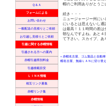
帽のご利用ありがとうご
Ｑ＆Ａ
フォームによる
続き・・・
ニュージャージー州にい
お問い合わせ
にいるとは思えないし通
は最高！１１時間の差は
一般配送の見積りとご依頼
朝なんですよね。あと４
お引越し見積りとご依頼
て下さい。スカイブ、あ
引越に関する赤帽情報
引越される方への案内
« 赤帽名古屋、ゴム製品と自動
赤帽引越県別料金
帽名古屋、無線ＬＡＮに切り替え
引越積載目安
ＬＩＮＫ情報
相互リンク募集
赤帽リンク集
赤帽情報