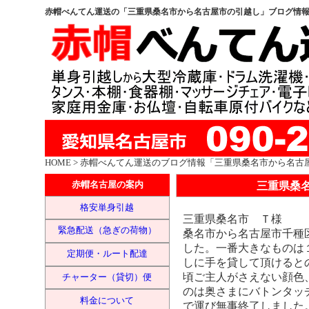
赤帽べんてん運送の「三重県桑名市から名古屋市の引越し」ブログ情
HOME
> 赤帽べんてん運送のブログ情報「三重県桑名市から名古
三重県桑
赤帽名古屋の案内
格安単身引越
三重県桑名市 Ｔ様
緊急配送（急ぎの荷物）
桑名市から名古屋市千種
した。一番大きなものは
定期便・ルート配達
しに手を貸して頂けると
頃ご主人がさえない顔色
チャーター（貸切）便
のは奥さまにバトンタッ
料金について
で運び無事終了しました