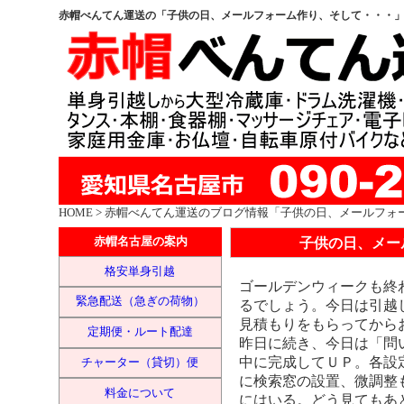
赤帽べんてん運送の「子供の日、メールフォーム作り、そして・・・
HOME
> 赤帽べんてん運送のブログ情報「子供の日、メールフォ
子供の日、メー
赤帽名古屋の案内
格安単身引越
ゴールデンウィークも終
緊急配送（急ぎの荷物）
るでしょう。今日は引越
見積もりをもらってから
定期便・ルート配達
昨日に続き、今日は「問
中に完成してＵＰ。各設
チャーター（貸切）便
に検索窓の設置、微調整
料金について
にはいる。どう見てもあ