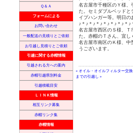
名古屋市千種区のＹ様、
Ｑ＆Ａ
た。セミダブルベッドと
フォームによる
イプハンガー等。明日の
♪＊♪＊♪＊♪＊♪＊♪＊♪＊♪
お問い合わせ
名古屋市西区のＳ様、Ｔ
た。赤帽のＴさん、宜し
一般配送の見積りとご依頼
名古屋市南区のＫ様、中
お引越し見積りとご依頼
うございます。
引越に関する赤帽情報
引越される方への案内
« オイル・オイルフィルター交
赤帽引越県別料金
までの引越し »
引越積載目安
ＬＩＮＫ情報
相互リンク募集
赤帽リンク集
赤帽情報