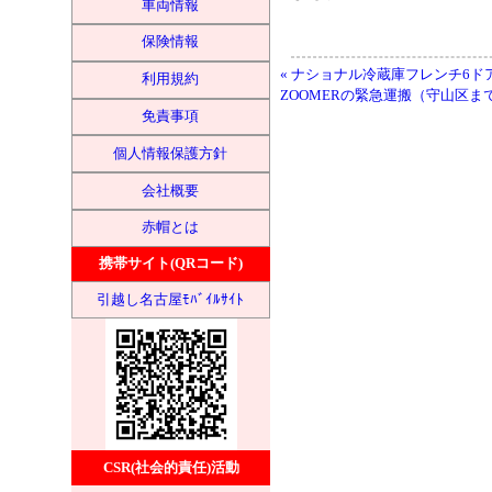
車両情報
保険情報
« ナショナル冷蔵庫フレンチ6ドアN
利用規約
ZOOMERの緊急運搬（守山区まで
免責事項
個人情報保護方針
会社概要
赤帽とは
携帯サイト(QRコード)
引越し名古屋ﾓﾊﾞｲﾙｻｲﾄ
CSR(社会的責任)活動