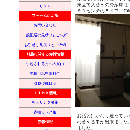
東区で入替えの冷蔵庫は、
Ｑ＆Ａ
８０センチの５ドア、79kg
フォームによる
お問い合わせ
一般配送の見積りとご依頼
お引越し見積りとご依頼
引越に関する赤帽情報
引越される方への案内
赤帽引越県別料金
引越積載目安
ＬＩＮＫ情報
相互リンク募集
赤帽リンク集
お話とはかなり違ってい
れ替える事が出来ました
赤帽情報
ました。