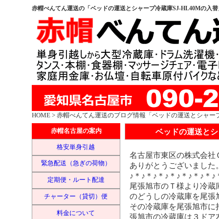
赤帽べんてん運送の「ベッドの運送とシャープ冷蔵庫SJ-HL40Mの入
HOME
> 赤帽べんてん運送のブログ情報「ベッドの運送とシャープ冷
ベッドの運送とシャ
赤帽名古屋の案内
格安単身引越
名古屋市東区の株式会社
緊急配送（急ぎの荷物）
ありがとうございました
♪＊♪＊♪＊♪＊♪＊♪＊♪＊♪
定期便・ルート配達
尾張旭市のＴ様より冷蔵
のどうしの冷蔵庫を尾張
チャーター（貸切）便
その冷蔵庫を尾張旭市に
料金について
張旭市の冷蔵庫は３ドア