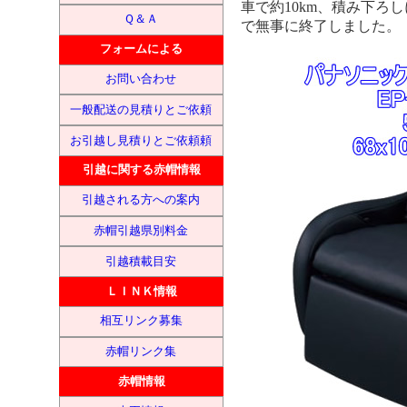
車で約10km、積み下ろ
Ｑ＆Ａ
で無事に終了しました。
フォームによる
お問い合わせ
一般配送の見積りとご依頼
お引越し見積りとご依頼頼
引越に関する赤帽情報
引越される方への案内
赤帽引越県別料金
引越積載目安
ＬＩＮＫ情報
相互リンク募集
赤帽リンク集
赤帽情報