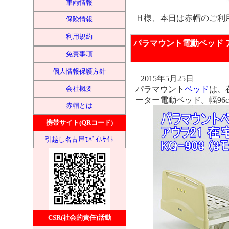
車両情報
Ｈ様、本日は赤帽のご利
保険情報
利用規約
パラマウント電動ベッド ア
免責事項
個人情報保護方針
2015年5月25日
パラマウント
ベッド
は、在
会社概要
ーター電動ベッド。幅96cm、
赤帽とは
携帯サイト(QRコード)
引越し名古屋ﾓﾊﾞｲﾙｻｲﾄ
CSR(社会的責任)活動