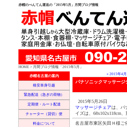
赤帽のべんてん運送の「2015年5月」月間ブログ情報
HOME
> 月間ブログ情報「2015年5月」
« 2015年4月
赤帽名古屋の案内
パナソニックマッサージチ
格安単身引越
緊急配送（急ぎの荷物）
2015年5月26日
定期便・ルート配達
マッサージチェア
は、パ
イズは、68x102x118cm、
チャーター（貸切）便
名古屋市東区矢田Ｈ様ご
料金について