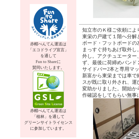
知立市のＫ様ご依頼によ
東栄の戸建て１階へ分解
ボード・フットボードの
赤帽べんてん運送は
まっすぐ持ちあげ取外し
「エコドライブ宣言」
外し。アクチュエーター
を通して
Fun to Shareに
ず、最後に荷締めバンド
賛同いたします。
サイドバー2本と専用マ
新富から東栄までは車で
スが既に取り外され、運
変助かりました。開始か
作確認をしてもらい無事
赤帽べんてん運送は
「植林」を通して
グリーンサイトライセンス
に参加しています。