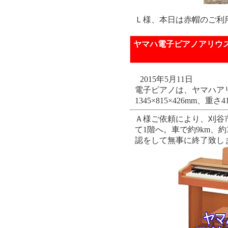
Ｌ様、本日は赤帽のご利
ヤマハ電子ピアノアリウス
2015年5月11日
電子ピアノは、ヤマハアリウ
1345×815×426mm、重さ4
Ａ様ご依頼により、刈谷
て1階へ。車で約9km、
認をして無事に終了致し