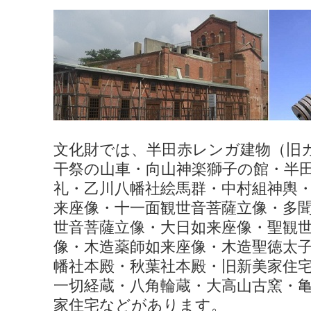
文化財では、半田赤レンガ建物（旧
干祭の山車・向山神楽獅子の館・半
礼・乙川八幡社絵馬群・中村組神輿
来座像・十一面観世音菩薩立像・多
世音菩薩立像・大日如来座像・聖観
像・木造薬師如来座像・木造聖徳太
幡社本殿・秋葉社本殿・旧新美家住
一切経蔵・八角輪蔵・大高山古窯・
家住宅などがあります。