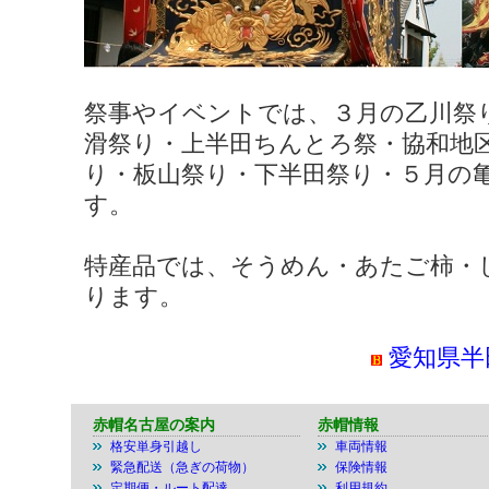
祭事やイベントでは、３月の乙川祭
滑祭り・上半田ちんとろ祭・協和地
り・板山祭り・下半田祭り・５月の
す。
特産品では、そうめん・あたご柿・
ります。
愛知県半
赤帽名古屋の案内
赤帽情報
格安単身引越し
車両情報
緊急配送（急ぎの荷物）
保険情報
定期便・ルート配達
利用規約