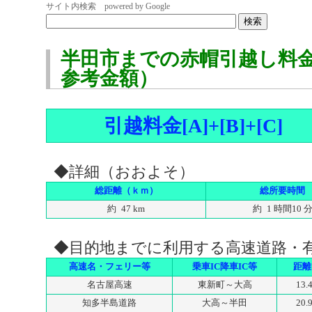
サイト内検索 powered by Google
半田市までの赤帽引越し料
参考金額）
引越料金[A]+[B]+[C]
◆詳細（おおよそ）
総距離（ｋｍ）
総所要時間
約 47 km
約 1 時間10 
◆目的地までに利用する高速道路・
高速名・フェリー等
乗車IC降車IC等
距離
名古屋高速
東新町～大高
13.
知多半島道路
大高～半田
20.