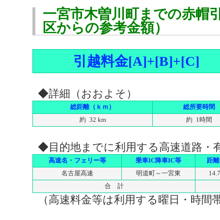
一宮市木曽川町までの赤帽
区からの参考金額）
引越料金[A]+[B]+[C]
◆詳細（おおよそ）
総距離（ｋｍ）
総所要時間
約 32 km
約 1時間
◆目的地までに利用する高速道路・
高速名・フェリー等
乗車IC降車IC等
距離
名古屋高速
明道町～一宮東
14.
合 計
（高速料金等は利用する曜日・時間