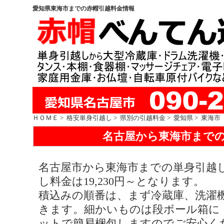
愛知県東海市までの赤帽引越料金情報
ＨＯＭＥ
>
格安単身引越し
>
県別の引越料金
>
愛知県
> 東海市
名古屋から東海市まで
名古屋市から東海市までの単身引越し
し料金は19,230円～となります。
積込みの順番は、まず冷蔵庫、洗濯
きます。細かいものは段ボール箱に
ットで簡易梱包しますのでご安心く