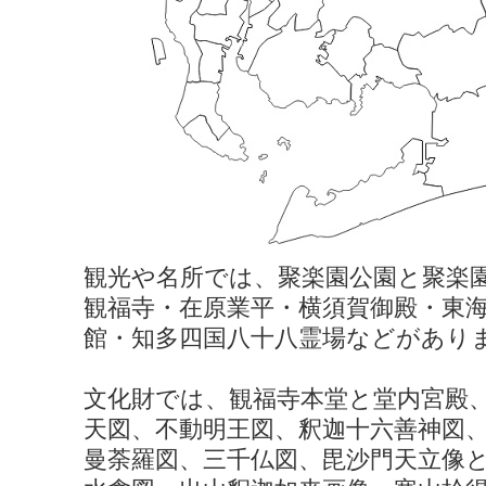
観光や名所では、聚楽園公園と聚楽
観福寺・在原業平・横須賀御殿・東
館・知多四国八十八霊場などがあり
文化財では、観福寺本堂と堂内宮殿
天図、不動明王図、釈迦十六善神図
曼荼羅図、三千仏図、毘沙門天立像