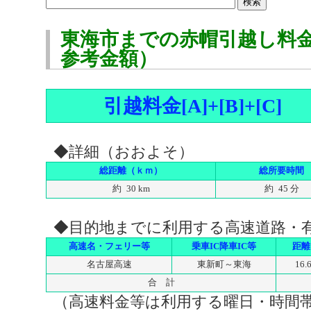
東海市までの赤帽引越し料
参考金額）
引越料金[A]+[B]+[C]
◆詳細（おおよそ）
総距離（ｋｍ）
総所要時間
約 30 km
約 45 分
◆目的地までに利用する高速道路・
高速名・フェリー等
乗車IC降車IC等
距離
名古屋高速
東新町～東海
16.
合 計
（高速料金等は利用する曜日・時間