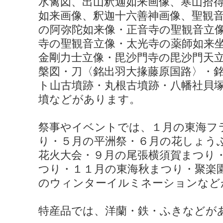
水禽図、出山釈迦如来画像、寒山拾
如来画像、釈迦十六善神画像、聖観
の阿弥陀如来像・正音寺の聖観音立
寺の聖観音立像・太光寺の薬師如来
金剛力士立像・毘沙門寺の毘沙門天
槃図・刀〈銘出羽大掾藤原国路〉・
ト山古墳跡・丸根古墳跡・八幡社貝
墳などがあります。
祭事やイベントでは、１月の東海フ
り・５月の平洲祭・６月の花しょう
花火大会・９月の尾張横須賀まつり
つり・１１月の東海秋まつり・聚楽
のウィンターイルミネーションなど
特産品では、洋蘭・鉄・ふきなどが