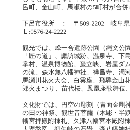
呂町、金山町、馬瀬村の5町村が合
下呂市役所 ： 〒509-2202 岐阜
Ｌ:0576-24-2222
観光では、峰一合遺跡公園（縄文公
「匠の道」、諏訪城跡、温泉寺、下
掌村、温泉博物館、巌立峡、岩屋ダ
の滝、森水無八幡神社、禅昌寺、濁
馬瀬川花火大会、白雲座、飛騨金山
郎火まつり、苗代桜、鳳凰座歌舞伎
文化財では、円空の彫刻（青面金剛
の田の神祭、観世音菩薩（木彫・半
幡宮拝殿附棟札、久津八幡宮本殿附
大涅槃図、初矢峠の石畳、森八幡神