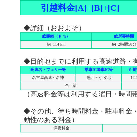
引越料金[A]+[B]+[C]
◆詳細（おおよそ）
総距離（ｋｍ）
総所要時間
約 114 km
約 2時間58分
◆目的地までに利用する高速道路・
高速名・フェリー等
乗車IC降車IC等
距離
名古屋高速～名神
黒川～小牧北
12.
合 計
（高速料金等は利用する曜日・時間
◆その他、待ち時間料金・駐車料金
動性のある料金）
深夜料金