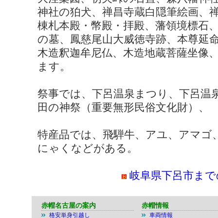
神社の狛犬、禅昌寺蔵白隠筆絵画、
棟札本殿・幣殿・拝殿、藩領境標石
の墓、鳳慈尾山大威徳寺跡、本尊延
木造釈迦牟尼仏、木造地蔵菩薩坐像
ます。
祭事では、下呂温泉まつり、下呂温
田の神祭（重要無形民俗文化財）、
特産品では、飛騨牛、アユ、アマゴ
にゃくなどがある。
岐阜県下呂市まで
赤帽名古屋の案内
赤帽情報
格安単身引越し
車両情報