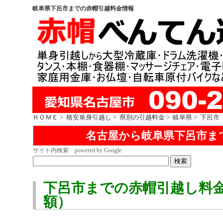
岐阜県下呂市までの赤帽引越料金情報
ＨＯＭＥ
>
格安単身引越し
>
県別の引越料金
>
岐阜県
> 下呂市
名古屋から岐阜県下呂市ま
サイト内検索 powered by Google
下呂市までの赤帽引越し料
額）