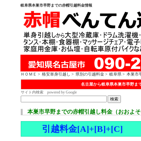
岐阜県本巣市早野までの赤帽引越料金情報
ＨＯＭＥ
>
格安単身引越し
>
県別の引越料金
>
岐阜県
> 本巣市
名古屋から岐阜県本巣市早野ま
サイト内検索 powered by Google
本巣市早野までの赤帽引越し料金（おおよそ
引越料金[A]+[B]+[C]