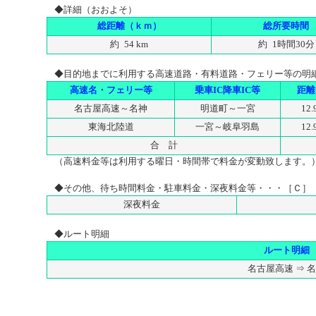
◆詳細（おおよそ）
総距離（ｋｍ）
総所要時間
約 54 km
約 1時間30分
◆目的地までに利用する高速道路・有料道路・フェリー等の明
高速名・フェリー等
乗車IC降車IC等
距離
名古屋高速～名神
明道町～一宮
12.
東海北陸道
一宮～岐阜羽島
12.
合 計
（高速料金等は利用する曜日・時間帯で料金が変動致します。
◆その他、待ち時間料金・駐車料金・深夜料金等・・・［Ｃ］
深夜料金
◆ルート明細
ルート明細
名古屋高速 ⇒ 