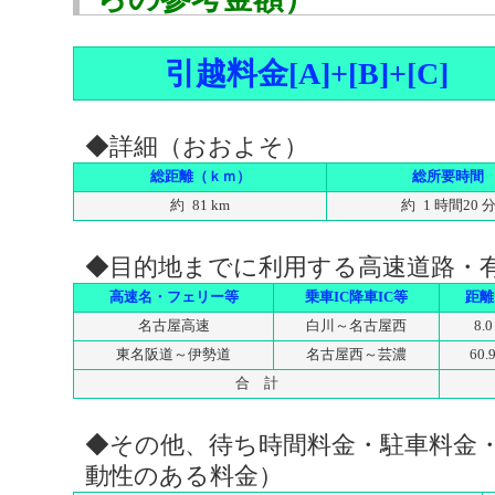
引越料金[A]+[B]+[C]
◆詳細（おおよそ）
総距離（ｋｍ）
総所要時間
約 81 km
約 1 時間20 
◆目的地までに利用する高速道路・
高速名・フェリー等
乗車IC降車IC等
距離
名古屋高速
白川～名古屋西
8.0
東名阪道～伊勢道
名古屋西～芸濃
60.
合 計
◆その他、待ち時間料金・駐車料金
動性のある料金）