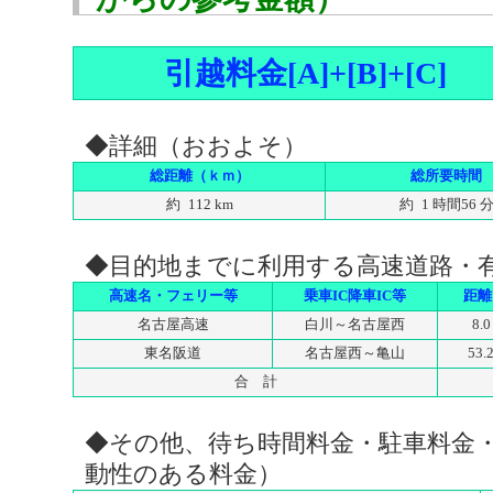
引越料金[A]+[B]+[C]
◆詳細（おおよそ）
総距離（ｋｍ）
総所要時間
約 112 km
約 1 時間56 
◆目的地までに利用する高速道路・
高速名・フェリー等
乗車IC降車IC等
距離
名古屋高速
白川～名古屋西
8.0
東名阪道
名古屋西～亀山
53.
合 計
◆その他、待ち時間料金・駐車料金
動性のある料金）