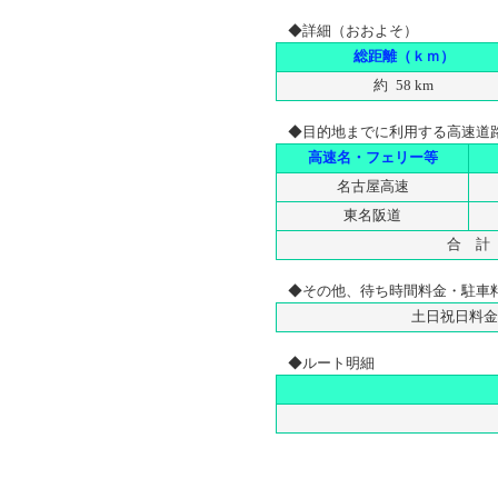
◆詳細（おおよそ）
総距離（ｋｍ）
約 58 km
◆目的地までに利用する高速道
高速名・フェリー等
名古屋高速
東名阪道
合 計
◆その他、待ち時間料金・駐車
土日祝日料金
◆ルート明細