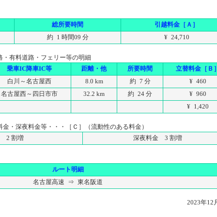
総所要時間
引越料金［Ａ］
約 1 時間09 分
¥ 24,710
路・有料道路・フェリー等の明細
乗車IC降車IC等
距離・他
所要時間
立替料金［Ｂ
白川～名古屋西
8.0 km
約 7 分
¥ 460
名古屋西～四日市市
32.2 km
約 24 分
¥ 960
¥ 1,420
料金・深夜料金等・・・［Ｃ］（流動性のある料金）
 2 割増
深夜料金 3 割増
ルート明細
名古屋高速 ⇒ 東名阪道
2023年1