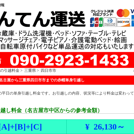
情報
の引越料金
>
三重県
> 四日市市
名古屋から三重県四日市市までの赤帽単身引越し
の平日の単身引越し料金です。お引越しの内容、状況等により料金は変わって
引越し料金（名古屋市中区からの参考金額）
]+[B]+[C]
¥ 26,130～