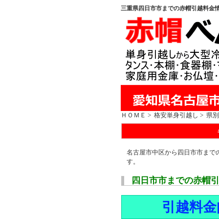
三重県四日市市までの赤帽引越料金
ＨＯＭＥ
>
格安単身引越し
>
県別
名古屋市中区から四日市市まで
す。
四日市市までの赤帽
引越料金[A