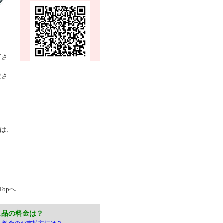
。
下さ
ださ
。
は、
Topへ
単品の料金は？