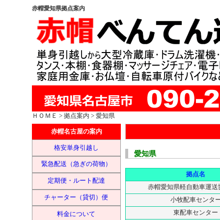
赤帽愛知県拠点案内
ＨＯＭＥ
>
拠点案内
> 愛知県
赤帽名古屋の案内
格安単身引越し
愛知県
緊急配送（急ぎの荷物）
拠点名
定期便・ルート配達
赤帽愛知県軽自動車運送
チャーター（貸切）便
小牧配車センタ
東配車センター
料金について