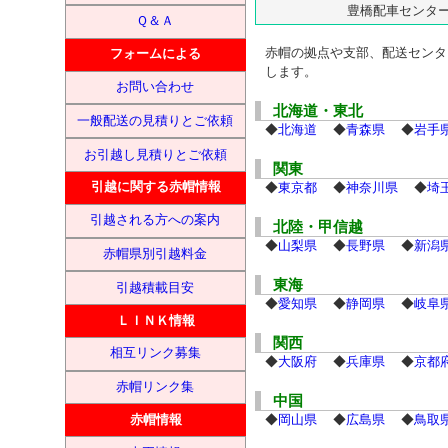
豊橋配車センタ
Ｑ＆Ａ
赤帽の拠点や支部、配送センタ
フォームによる
します。
お問い合わせ
北海道・東北
一般配送の見積りとご依頼
◆
北海道
◆
青森県
◆
岩手
お引越し見積りとご依頼
関東
引越に関する赤帽情報
◆
東京都
◆
神奈川県
◆
埼
引越される方への案内
北陸・甲信越
◆
山梨県
◆
長野県
◆
新潟
赤帽県別引越料金
東海
引越積載目安
◆
愛知県
◆
静岡県
◆
岐阜
ＬＩＮＫ情報
関西
相互リンク募集
◆
大阪府
◆
兵庫県
◆
京都
赤帽リンク集
中国
◆
岡山県
◆
広島県
◆
鳥取
赤帽情報