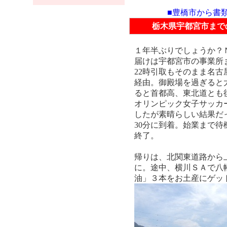
■豊橋市から書
栃木県宇都宮市まで
１年半ぶりでしょうか？
届けは宇都宮市の事業所
22時引取もそのまま名
経由。御殿場を過ぎると
ると首都高、東北道とも
オリンピック女子サッカ
したが素晴らしい結果だ
30分に到着。始業まで
終了。
帰りは、北関東道路から
に。途中、横川ＳＡで八
油」３本をお土産にゲット