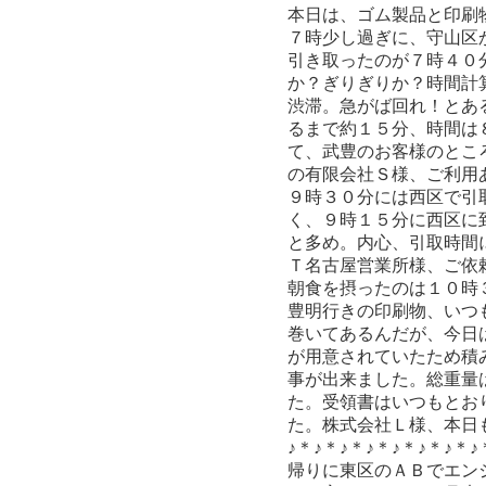
本日は、ゴム製品と印刷
７時少し過ぎに、守山区
引き取ったのが７時４０
か？ぎりぎりか？時間計
渋滞。急がば回れ！とあ
るまで約１５分、時間は
て、武豊のお客様のとこ
の有限会社Ｓ様、ご利用
９時３０分には西区で引
く、９時１５分に西区に
と多め。内心、引取時間
Ｔ名古屋営業所様、ご依
朝食を摂ったのは１０時
豊明行きの印刷物、いつ
巻いてあるんだが、今日
が用意されていたため積
事が出来ました。総重量は
た。受領書はいつもとお
た。株式会社Ｌ様、本日
♪＊♪＊♪＊♪＊♪＊♪＊♪＊♪
帰りに東区のＡＢでエン