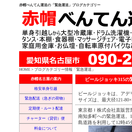
赤帽べんてん運送の「緊急運送」ブログカテゴリー
HOME
> ブログカテゴリー情報「緊急運送」
ビールジョッキ315
赤帽名古屋の案内
格安単身引越
ビールジョッキは、アデリ
緊急配送（急ぎの荷物）
サイズは、最大径121-80×
定期便・ルート配達
東京都Ｉ株式会社直販営
南知多町への緊急運送。1
チャーター（貸切）便
島道路を利用して12時4
料金について