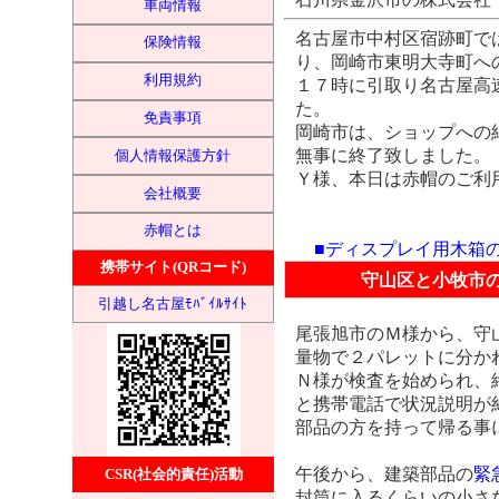
車両情報
名古屋市中村区宿跡町で
保険情報
り、岡崎市東明大寺町へ
利用規約
１７時に引取り名古屋高速
た。
免責事項
岡崎市は、ショップへの
無事に終了致しました。
個人情報保護方針
Ｙ様、本日は赤帽のご利
会社概要
赤帽とは
■ディスプレイ用木箱
携帯サイト(QRコード)
守山区と小牧市
引越し名古屋ﾓﾊﾞｲﾙｻｲﾄ
尾張旭市のＭ様から、守
量物で２パレットに分か
Ｎ様が検査を始められ、
と携帯電話で状況説明が
部品の方を持って帰る事
午後から、建築部品の
緊
CSR(社会的責任)活動
封筒に入るくらいの小さ