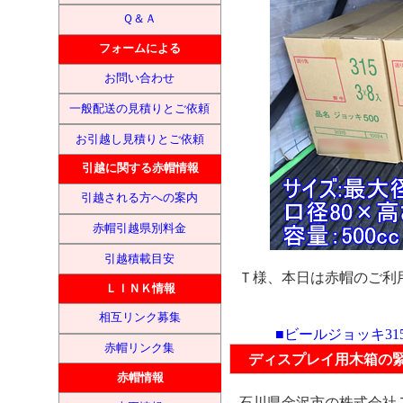
Ｑ＆Ａ
フォームによる
お問い合わせ
一般配送の見積りとご依頼
お引越し見積りとご依頼
引越に関する赤帽情報
引越される方への案内
赤帽引越県別料金
引越積載目安
Ｔ様、本日は赤帽のご利
ＬＩＮＫ情報
相互リンク募集
■ビールジョッキ3
赤帽リンク集
ディスプレイ用木箱の
赤帽情報
石川県金沢市の株式会社