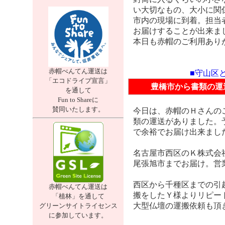
い大切なもの、大小に関
市内の現場に到着。担当
お届けすることが出来ま
本日も赤帽のご利用あり
赤帽べんてん運送は
■守山区
「エコドライブ宣言」
豊橋市から書類の運
を通して
Fun to Shareに
賛同いたします。
今日は、赤帽のＨさんの
類の運送がありました。
で余裕でお届け出来まし
名古屋市西区のＫ株式会
尾張旭市までお届け。営
西区から千種区までの引
赤帽べんてん運送は
搬をしたＹ様よりリピー
「植林」を通して
大型仏壇の運搬依頼も頂
グリーンサイトライセンス
に参加しています。