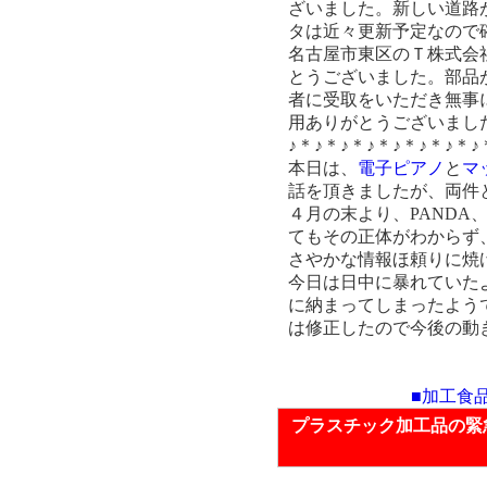
ざいました。新しい道路
タは近々更新予定なので
名古屋市東区のＴ株式会
とうございました。部品
者に受取をいただき無事
用ありがとうございまし
♪＊♪＊♪＊♪＊♪＊♪＊♪＊♪
本日は、
電子ピアノ
と
マ
話を頂きましたが、両件
４月の末より、PANDA
てもその正体がわからず
さやかな情報ほ頼りに焼
今日は日中に暴れていた
に納まってしまったよう
は修正したので今後の動
■加工食
プラスチック加工品の緊