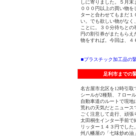
しに寄りました。５月末
０００円以上の買い物を
ターと合わせてもまだ１
い。でも欲しい物がなく
ことに。３０分待ちとの
円の割引券がまたもらえ
物をすれば。今回は、４
■プラスチック加工品の
足利市までの
名古屋市北区を12時引取
シールが2種類、７ロー
自動車道のルートで現地に
荒れの天気だとニュース
ごく注意して走行、頑張
太田桐生インター手前で
リッター１４３円でした
州八幡屋の「七味炒め油