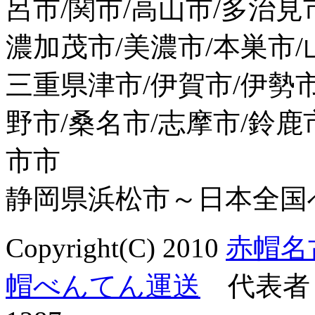
呂市/関市/高山市/多治見
濃加茂市/美濃市/本巣市/
三重県津市/伊賀市/伊勢市
野市/桑名市/志摩市/鈴鹿
市市
静岡県浜松市～日本全国
Copyright(C) 2010
赤帽名
帽べんてん運送
代表者 杉