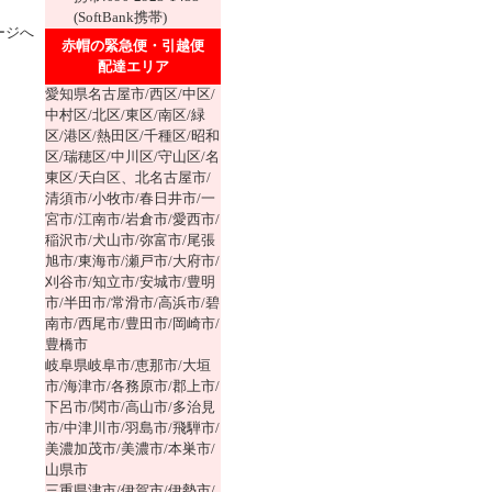
(SoftBank携帯)
ージへ
赤帽の緊急便・引越便
配達エリア
愛知県名古屋市/西区/中区/
中村区/北区/東区/南区/緑
区/港区/熱田区/千種区/昭和
区/瑞穂区/中川区/守山区/名
東区/天白区、北名古屋市/
清須市/小牧市/春日井市/一
宮市/江南市/岩倉市/愛西市/
稲沢市/犬山市/弥富市/尾張
旭市/東海市/瀬戸市/大府市/
刈谷市/知立市/安城市/豊明
市/半田市/常滑市/高浜市/碧
南市/西尾市/豊田市/岡崎市/
豊橋市
岐阜県岐阜市/恵那市/大垣
市/海津市/各務原市/郡上市/
下呂市/関市/高山市/多治見
市/中津川市/羽島市/飛騨市/
美濃加茂市/美濃市/本巣市/
山県市
三重県津市/伊賀市/伊勢市/