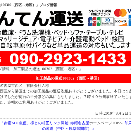
00302（西区～港区）」ブログ情報
グ情報「加工製品の運送100302（西区～港区）」
加工製品の運送100302（西区～港区）
名古屋市西区 有限会社Ａ様
西区から港区までの加工製品の運送依頼ありがとうございました。本日は１
けでしたが荷台の半分ほどの嵩にもなりました。７時４０分無事終了いたし
た。赤帽のご利用ありがとうございました。
日時:2010年3月 2日 1
« 「赤帽ＭＯ急便」様との相互リンク開始
|
赤帽名古屋
ホームページTOPへ |
印
の運送（中区～岐阜県関市） »