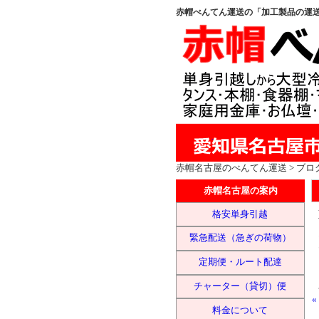
赤帽べんてん運送の「加工製品の運送1
赤帽名古屋
のべんてん運送 > ブロ
赤帽名古屋の案内
格安単身引越
緊急配送（急ぎの荷物）
定期便・ルート配達
チャーター（貸切）便
料金について