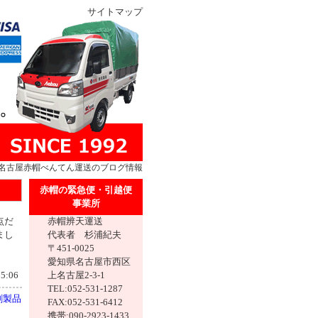
サイトマップ
名古屋
赤帽
べんてん運送のブログ情報
赤帽の緊急便・引越便
事業所
点だ
赤帽辨天運送
まし
代表者 杉浦紀夫
〒451-0025
愛知県名古屋市西区
5:06
上名古屋2-3-1
TEL:052-531-1287
刷製品
FAX:052-531-6412
携帯:090-2923-1433